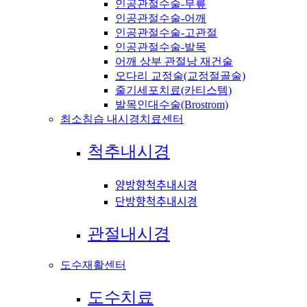
인공관절수술-무릎
인공관절수술-어깨
인공관절수술-고관절
인공관절수술-발목
어깨 상부 관절낭 재건술
오다리 교정술(교정절골술)
줄기세포치료(카티스템)
발목인대수술(Brostrom)
최소침습 내시경치료센터
척추내시경
양방향척추내시경
단방향척추내시경
관절내시경
도수재활센터
도수치료