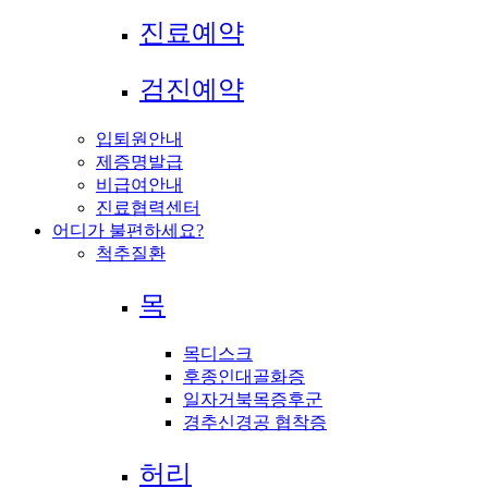
진료예약
검진예약
입퇴원안내
제증명발급
비급여안내
진료협력센터
어디가 불편하세요?
척추질환
목
목디스크
후종인대골화증
일자거북목증후군
경추신경공 협착증
허리