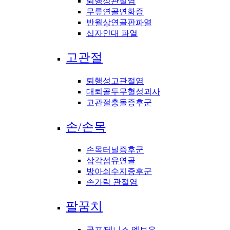
퇴행성관절염
무릎연골연화증
반월상연골판파열
십자인대 파열
고관절
퇴행성고관절염
대퇴골두무혈성괴사
고관절충돌증후군
손/손목
손목터널증후군
삼각섬유연골
방아쇠수지증후군
손가락 관절염
팔꿈치
골프/테니스 엘보우