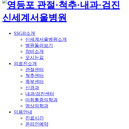
SSGH소개
신세계서울병원소개
병원둘러보기
장비소개
오시는길
의료진소개
관절센터
척추센터
족부센터
신경과
내과/검진센터
마취통증의학과
영상의학과
이용안내
진료시간
온라인예약