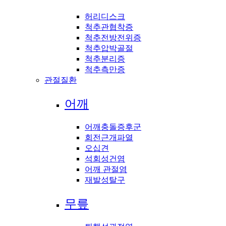
허리디스크
척추관협착증
척추전방전위증
척추압박골절
척추분리증
척추측만증
관절질환
어깨
어깨충돌증후군
회전근개파열
오십견
석회성건염
어깨 관절염
재발성탈구
무릎