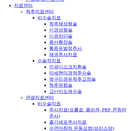
치료센터
척추치료센터
비수술치료
척추체성형술
신경성형술
신경차단술
풍선확장술
통증유발점주사
재생주사치료
수술적치료
인공디스크치환술
미세현미경척추수술
옆구리경유척추고정술
척추유합술
고난이도재수술
관절치료센터
비수술치료
주사치료(프롤로, 콜라겐, PRP, 콘쥬란
주사)
줄기세포주사치료
수면마취하 운동요법(브리스망)