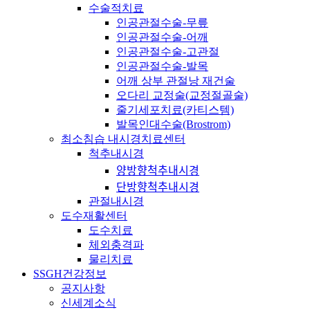
수술적치료
인공관절수술-무릎
인공관절수술-어깨
인공관절수술-고관절
인공관절수술-발목
어깨 상부 관절낭 재건술
오다리 교정술(교정절골술)
줄기세포치료(카티스템)
발목인대수술(Brostrom)
최소침습 내시경치료센터
척추내시경
양방향척추내시경
단방향척추내시경
관절내시경
도수재활센터
도수치료
체외충격파
물리치료
SSGH건강정보
공지사항
신세계소식