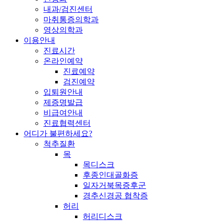
내과/검진센터
마취통증의학과
영상의학과
이용안내
진료시간
온라인예약
진료예약
검진예약
입퇴원안내
제증명발급
비급여안내
진료협력센터
어디가 불편하세요?
척추질환
목
목디스크
후종인대골화증
일자거북목증후군
경추신경공 협착증
허리
허리디스크