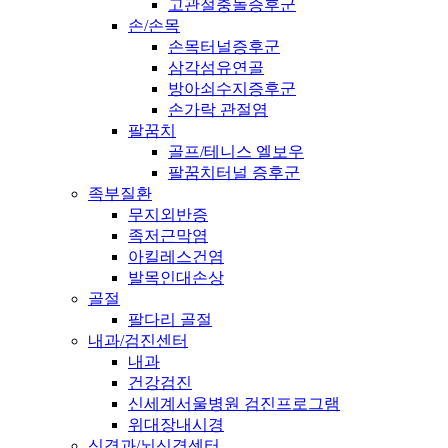
고관절충돌증후군
손/손목
손목터널증후군
삼각섬유연골
방아쇠수지증후군
손가락 관절염
팔꿈치
골프/테니스 엘보우
팔꿈치터널 증후군
족부질환
무지외반증
족저근막염
아킬레스건염
발목인대손상
골절
팔다리 골절
내과/검진센터
내과
건강검진
신세계서울병원 검진프로그램
위대장내시경
신경과/뇌신경센터