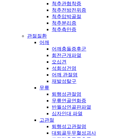
척추관협착증
척추전방전위증
척추압박골절
척추분리증
척추측만증
관절질환
어깨
어깨충돌증후군
회전근개파열
오십견
석회성건염
어깨 관절염
재발성탈구
무릎
퇴행성관절염
무릎연골연화증
반월상연골판파열
십자인대 파열
고관절
퇴행성고관절염
대퇴골두무혈성괴사