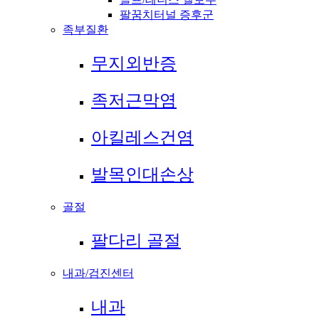
팔꿈치터널 증후군
족부질환
무지외반증
족저근막염
아킬레스건염
발목인대손상
골절
팔다리 골절
내과/검진센터
내과