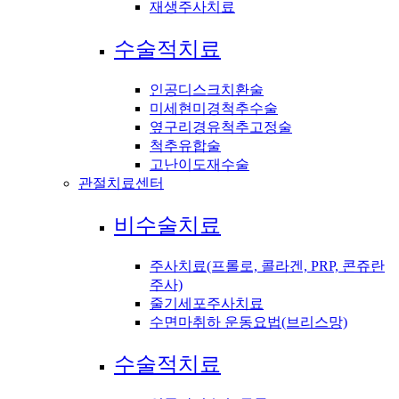
재생주사치료
수술적치료
인공디스크치환술
미세현미경척추수술
옆구리경유척추고정술
척추유합술
고난이도재수술
관절치료센터
비수술치료
주사치료(프롤로, 콜라겐, PRP, 콘쥬란
주사)
줄기세포주사치료
수면마취하 운동요법(브리스망)
수술적치료