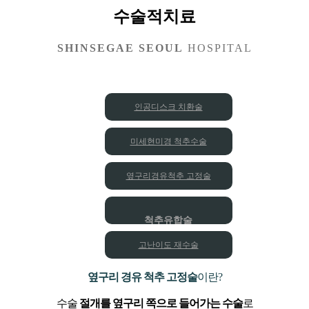
수술적치료
SHINSEGAE SEOUL
HOSPITAL
인공디스크 치환술
미세현미경 척추수술
옆구리경유척추 고정술
척추유합술
고난이도 재수술
옆구리 경유 척추 고정술
이란?
수술
절개를 옆구리 쪽으로 들어가는 수술
로