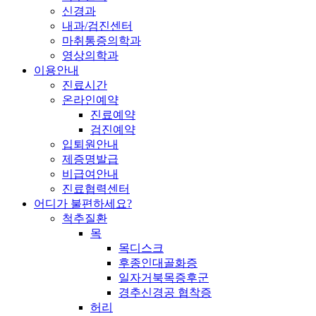
신경과
내과/검진센터
마취통증의학과
영상의학과
이용안내
진료시간
온라인예약
진료예약
검진예약
입퇴원안내
제증명발급
비급여안내
진료협력센터
어디가 불편하세요?
척추질환
목
목디스크
후종인대골화증
일자거북목증후군
경추신경공 협착증
허리