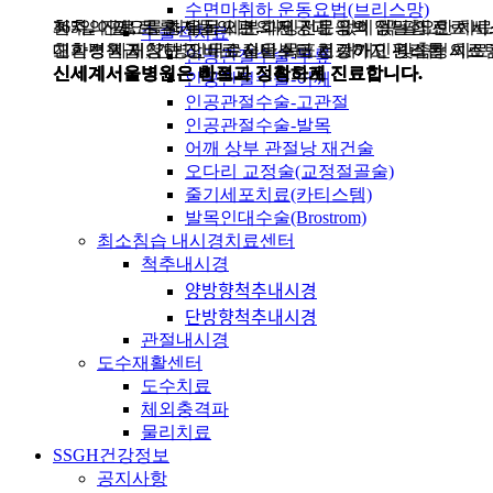
수면마취하 운동요법(브리스망)
환자의 필요를 최우선으로, 과잉진료 없이 꼭 필요한 치료
척추, 어깨, 무릎, 발목 세분화된 전문의의 정밀한 진료 
365일 진료로, 환자들의 편의 제공과 공백 없는 의료 서비
수술적치료
고가정책 지양하고, 비수술을 목표로 개개인 맞춤형 치료
대학병원급 첨단 장비로 진단부터 치료까지 원스톱 시스
친환경 자재, 간병인무료서비스로 건강하고 편리한 의료
인공관절수술-무릎
신세계서울병원은 바르고 정직하게 진료합니다.
신세계서울병원은 빠르고 정확하게 진료합니다.
신세계서울병원은 친절과 정성으로 진료합니다.
인공관절수술-어깨
인공관절수술-고관절
인공관절수술-발목
어깨 상부 관절낭 재건술
오다리 교정술(교정절골술)
줄기세포치료(카티스템)
발목인대수술(Brostrom)
최소침습 내시경치료센터
척추내시경
양방향척추내시경
단방향척추내시경
관절내시경
도수재활센터
도수치료
체외충격파
물리치료
SSGH건강정보
공지사항