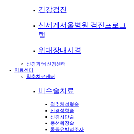
건강검진
신세계서울병원 검진프로그
램
위대장내시경
신경과/뇌신경센터
치료센터
척추치료센터
비수술치료
척추체성형술
신경성형술
신경차단술
풍선확장술
통증유발점주사