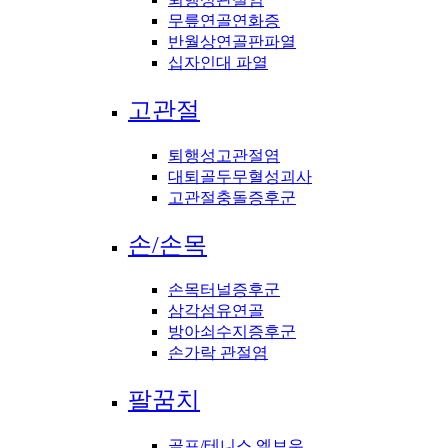
무릎연골연화증
반월상연골판파열
십자인대 파열
고관절
퇴행성고관절염
대퇴골두무혈성괴사
고관절충돌증후군
손/손목
손목터널증후군
삼각섬유연골
방아쇠수지증후군
손가락 관절염
팔꿈치
골프/테니스 엘보우