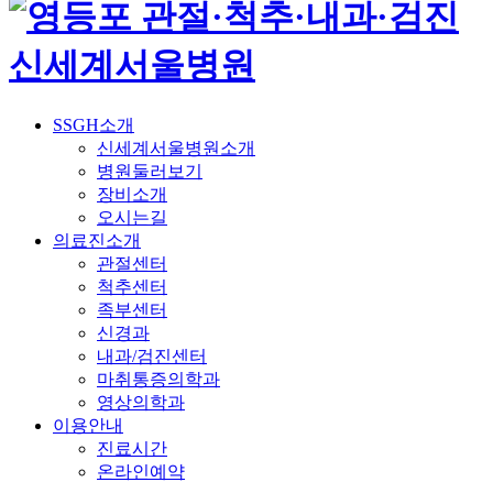
SSGH소개
신세계서울병원소개
병원둘러보기
장비소개
오시는길
의료진소개
관절센터
척추센터
족부센터
신경과
내과/검진센터
마취통증의학과
영상의학과
이용안내
진료시간
온라인예약