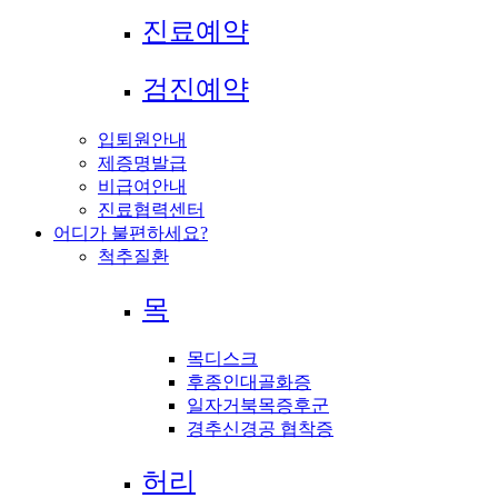
진료예약
검진예약
입퇴원안내
제증명발급
비급여안내
진료협력센터
어디가 불편하세요?
척추질환
목
목디스크
후종인대골화증
일자거북목증후군
경추신경공 협착증
허리