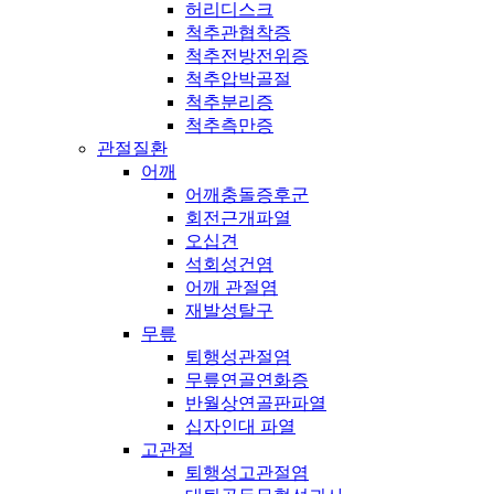
허리디스크
척추관협착증
척추전방전위증
척추압박골절
척추분리증
척추측만증
관절질환
어깨
어깨충돌증후군
회전근개파열
오십견
석회성건염
어깨 관절염
재발성탈구
무릎
퇴행성관절염
무릎연골연화증
반월상연골판파열
십자인대 파열
고관절
퇴행성고관절염