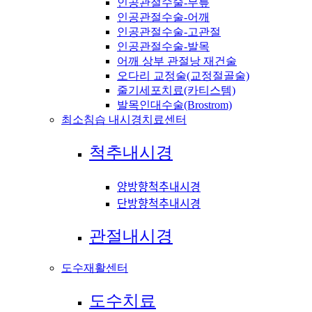
인공관절수술-무릎
인공관절수술-어깨
인공관절수술-고관절
인공관절수술-발목
어깨 상부 관절낭 재건술
오다리 교정술(교정절골술)
줄기세포치료(카티스템)
발목인대수술(Brostrom)
최소침습 내시경치료센터
척추내시경
양방향척추내시경
단방향척추내시경
관절내시경
도수재활센터
도수치료