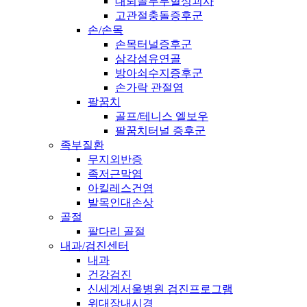
대퇴골두무혈성괴사
고관절충돌증후군
손/손목
손목터널증후군
삼각섬유연골
방아쇠수지증후군
손가락 관절염
팔꿈치
골프/테니스 엘보우
팔꿈치터널 증후군
족부질환
무지외반증
족저근막염
아킬레스건염
발목인대손상
골절
팔다리 골절
내과/검진센터
내과
건강검진
신세계서울병원 검진프로그램
위대장내시경