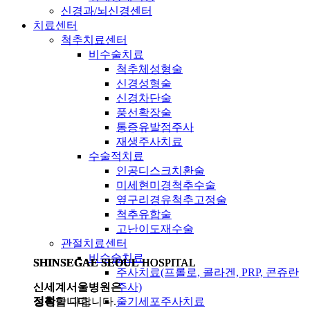
신경과/뇌신경센터
치료센터
척추치료센터
비수술치료
척추체성형술
신경성형술
신경차단술
풍선확장술
통증유발점주사
재생주사치료
수술적치료
인공디스크치환술
미세현미경척추수술
옆구리경유척추고정술
척추유합술
고난이도재수술
관절치료센터
비수술치료
SHINSEGAE SEOUL
SHINSEGAE SEOUL
SHINSEGAE SEOUL
HOSPITAL
HOSPITAL
HOSPITAL
주사치료(프롤로, 콜라겐, PRP, 콘쥬란
신세계서울병원은
신세계서울병원은
신세계서울병원은
주사)
정직
정확
정성
합니다.
합니다.
을 다합니다.
줄기세포주사치료