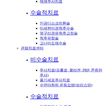
재생주사치료
수술적치료
인공디스크치환술
미세현미경척추수술
옆구리경유척추고정술
척추유합술
고난이도재수술
관절치료센터
비수술치료
주사치료(프롤로, 콜라겐, PRP, 콘쥬란
주사)
줄기세포주사치료
수면마취하 운동요법(브리스망)
수술적치료