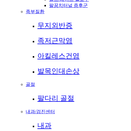
팔꿈치터널 증후군
족부질환
무지외반증
족저근막염
아킬레스건염
발목인대손상
골절
팔다리 골절
내과/검진센터
내과