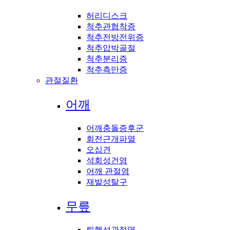
허리디스크
척추관협착증
척추전방전위증
척추압박골절
척추분리증
척추측만증
관절질환
어깨
어깨충돌증후군
회전근개파열
오십견
석회성건염
어깨 관절염
재발성탈구
무릎
퇴행성관절염